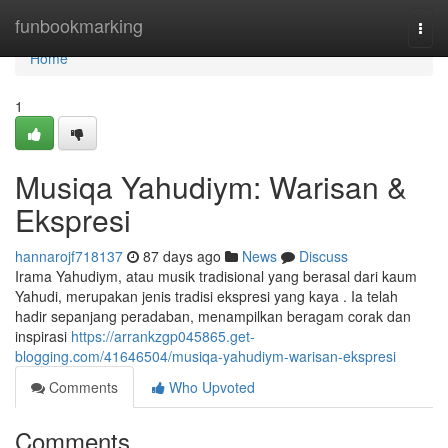
Home
funbookmarking
Togg
navi
Home
1
Musiqa Yahudiym: Warisan &
Ekspresi
hannarojf718137
87 days ago
News
Discuss
Irama Yahudiym, atau musik tradisional yang berasal dari kaum
Yahudi, merupakan jenis tradisi ekspresi yang kaya . Ia telah
hadir sepanjang peradaban, menampilkan beragam corak dan
inspirasi
https://arrankzgp045865.get-
blogging.com/41646504/musiqa-yahudiym-warisan-ekspresi
Comments
Who Upvoted
Comments