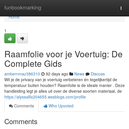
Home
funbookmarking
Togg
navi
Home
1
Raamfolie voor je Voertuig: De
Complete Gids
ambernmaz386310
92 days ago
News
Discuss
Wil je de privacy van je voertuig verbeteren én tegelijkertijd de
temperatuur buiten houden? Raamfolie is de ideale manier . Deze
handleiding legt je alles uit over de diverse soorten materiaal, de
https://alyssalllx204655.wssblogs.com/profile
Comments
Who Upvoted
Comments