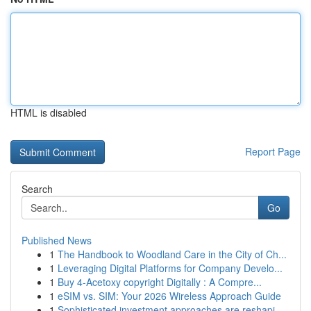
HTML is disabled
Report Page
Search
Go
Published News
1
The Handbook to Woodland Care in the City of Ch...
1
Leveraging Digital Platforms for Company Develo...
1
Buy 4-Acetoxy copyright Digitally : A Compre...
1
eSIM vs. SIM: Your 2026 Wireless Approach Guide
1
Sophisticated investment approaches are reshapi...