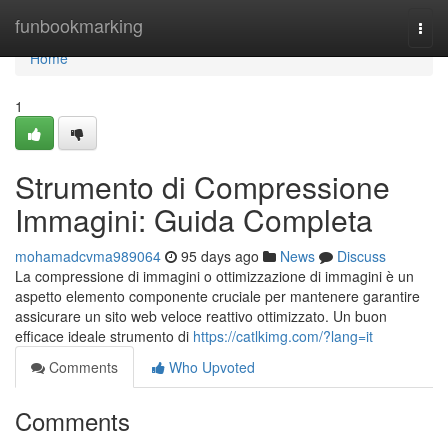
Home
funbookmarking
Togg
navi
Home
1
Strumento di Compressione
Immagini: Guida Completa
mohamadcvma989064
95 days ago
News
Discuss
La compressione di immagini o ottimizzazione di immagini è un
aspetto elemento componente cruciale per mantenere garantire
assicurare un sito web veloce reattivo ottimizzato. Un buon
efficace ideale strumento di
https://catlkimg.com/?lang=it
Comments
Who Upvoted
Comments