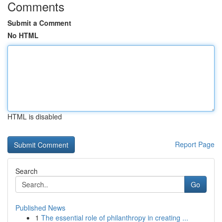
Comments
Submit a Comment
No HTML
HTML is disabled
Report Page
Search
Go
Published News
1
The essential role of philanthropy in creating ...