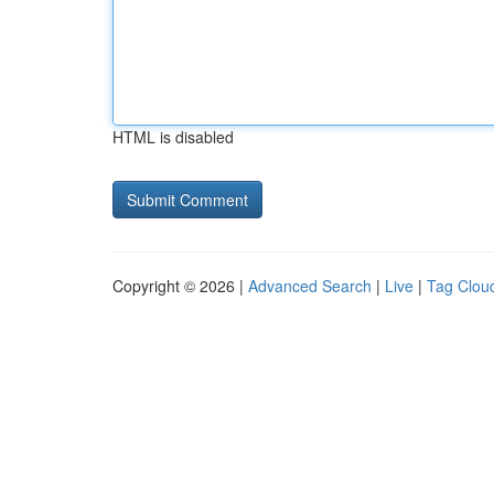
HTML is disabled
Copyright © 2026 |
Advanced Search
|
Live
|
Tag Clou