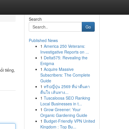
Search
Go
Published News
1
America 250 Veterans:
Investigative Reports on ...
1
Delta575: Revealing the
Enigma
1
Acquire Massive
i tiếng,
Subscribers: The Complete
Guide
1
ทริปญี่ปุ่น 2569 ที่น่าตื่นตา
ตื่นใจ เส้นทาง...
1
Tuscaloosa SEO Ranking
Local Businesses in t...
1
Grow Greener: Your
Organic Gardening Guide
1
Budget-Friendly VPN United
Kingdom : Top Bu...