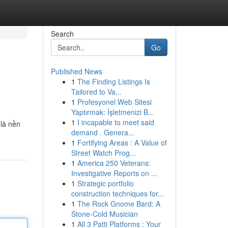
Search
Go
Published News
1
The Finding Listings Is
Tailored to Va...
1
Profesyonel Web Sitesi
Yaptırmak: İşletmenizi B...
1
I incapable to meet said
 là nền
demand . Genera...
1
Fortifying Areas : A Value of
Street Watch Prog...
1
America 250 Veterans:
Investigative Reports on ...
1
Strategic portfolio
construction techniques for...
1
The Rock Gnome Bard: A
Stone-Cold Musician
1
All 3 Patti Platforms : Your