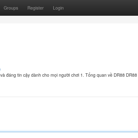
Groups
Register
Login
s
n và đáng tin cậy dành cho mọi người chơi 1. Tổng quan về DR88 DR88