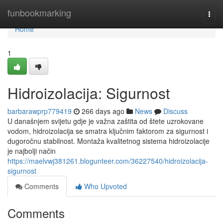
Home
funbookmarking
Togg
navi
Home
1
Hidroizolacija: Sigurnost
barbarawprp779419
266 days ago
News
Discuss
U današnjem svijetu gdje je važna zaštita od štete uzrokovane
vodom, hidroizolacija se smatra ključnim faktorom za sigurnost i
dugoročnu stabilnost. Montaža kvalitetnog sistema hidroizolacije
je najbolji način
https://maelvwj381261.blogunteer.com/36227540/hidroizolacija-
sigurnost
Comments
Who Upvoted
Comments