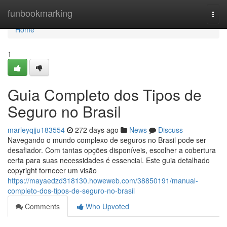
Home
funbookmarking
Togg
navi
Home
1
Guia Completo dos Tipos de
Seguro no Brasil
marleyqjju183554
272 days ago
News
Discuss
Navegando o mundo complexo de seguros no Brasil pode ser
desafiador. Com tantas opções disponíveis, escolher a cobertura
certa para suas necessidades é essencial. Este guia detalhado
copyright fornecer um visão
https://mayaedzd318130.howeweb.com/38850191/manual-
completo-dos-tipos-de-seguro-no-brasil
Comments
Who Upvoted