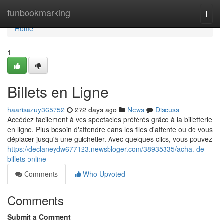
Home
funbookmarking
Togg
navi
Home
1
Billets en Ligne
haarisazuy365752
272 days ago
News
Discuss
Accédez facilement à vos spectacles préférés grâce à la billetterie
en ligne. Plus besoin d'attendre dans les files d'attente ou de vous
déplacer jusqu'à une guichetier. Avec quelques clics, vous pouvez
https://declaneydw677123.newsbloger.com/38935335/achat-de-
billets-online
Comments
Who Upvoted
Comments
Submit a Comment