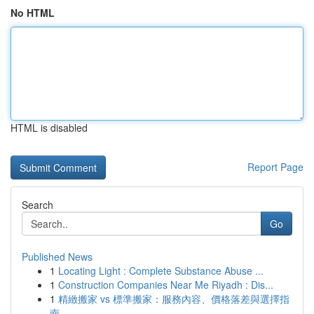
No HTML
HTML is disabled
Report Page
Search
Go
Published News
1
Locating Light : Complete Substance Abuse ...
1
Construction Companies Near Me Riyadh : Dis...
1
精緻搬家 vs 標準搬家：服務內容、價格落差與選擇指
南