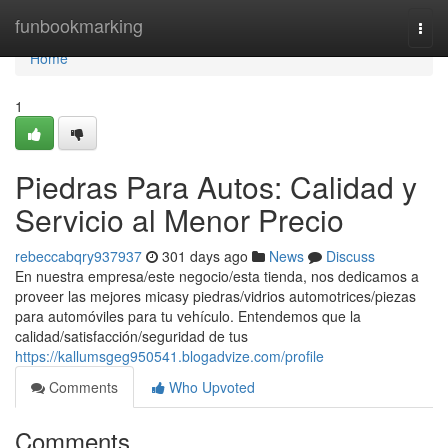
Home
funbookmarking
Togg
navi
Home
1
Piedras Para Autos: Calidad y
Servicio al Menor Precio
rebeccabqry937937
301 days ago
News
Discuss
En nuestra empresa/este negocio/esta tienda, nos dedicamos a
proveer las mejores micasy piedras/vidrios automotrices/piezas
para automóviles para tu vehículo. Entendemos que la
calidad/satisfacción/seguridad de tus
https://kallumsgeg950541.blogadvize.com/profile
Comments
Who Upvoted
Comments