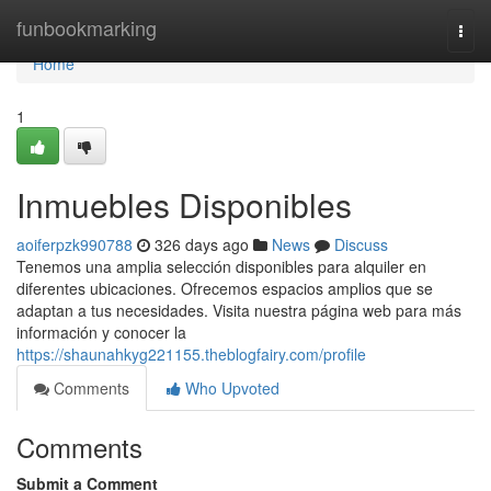
Home
funbookmarking
Togg
navi
Home
1
Inmuebles Disponibles
aoiferpzk990788
326 days ago
News
Discuss
Tenemos una amplia selección disponibles para alquiler en
diferentes ubicaciones. Ofrecemos espacios amplios que se
adaptan a tus necesidades. Visita nuestra página web para más
información y conocer la
https://shaunahkyg221155.theblogfairy.com/profile
Comments
Who Upvoted
Comments
Submit a Comment