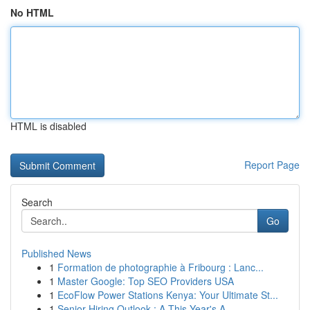
No HTML
HTML is disabled
Report Page
Search
Go
Published News
1
Formation de photographie à Fribourg : Lanc...
1
Master Google: Top SEO Providers USA
1
EcoFlow Power Stations Kenya: Your Ultimate St...
1
Senior Hiring Outlook : A This Year's A...