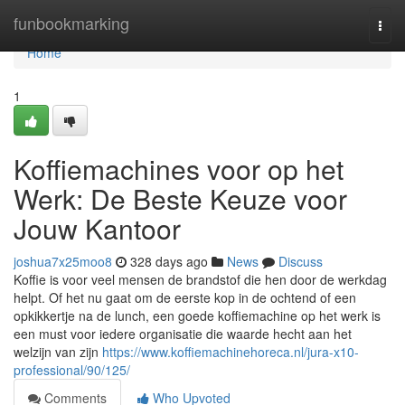
Home
funbookmarking
Togg
navi
Home
1
Koffiemachines voor op het
Werk: De Beste Keuze voor
Jouw Kantoor
joshua7x25moo8
328 days ago
News
Discuss
Koffie is voor veel mensen de brandstof die hen door de werkdag
helpt. Of het nu gaat om de eerste kop in de ochtend of een
opkikkertje na de lunch, een goede koffiemachine op het werk is
een must voor iedere organisatie die waarde hecht aan het
welzijn van zijn
https://www.koffiemachinehoreca.nl/jura-x10-
professional/90/125/
Comments
Who Upvoted