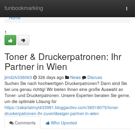
Home
funbookmarking
Togg
navi
Home
1
Toner & Druckerpatronen: Ihr
Partner in Wien
jimdzlv336063
326 days ago
News
Discuss
Suchen Sie nach hochwertigen Druckerpatronen? Dann sind Sie
bei uns genau richtig! Wir bieten Ihnen eine große Auswahl an
Toner- und Druckerpatronen. Unsere Experten beraten Sie gerne,
um die optimale Lösung für
https://zakariatmyt433981.bloggactivo.com/36518075/toner-
druckerpatronen-ihr-zuverlässiger-partner-in-wien
Comments
Who Upvoted