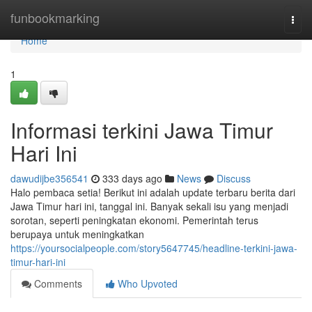
Home
funbookmarking
Togg
navi
Home
1
Informasi terkini Jawa Timur
Hari Ini
dawudijbe356541
333 days ago
News
Discuss
Halo pembaca setia! Berikut ini adalah update terbaru berita dari
Jawa Timur hari ini, tanggal ini. Banyak sekali isu yang menjadi
sorotan, seperti peningkatan ekonomi. Pemerintah terus
berupaya untuk meningkatkan
https://yoursocialpeople.com/story5647745/headline-terkini-jawa-
timur-hari-ini
Comments
Who Upvoted