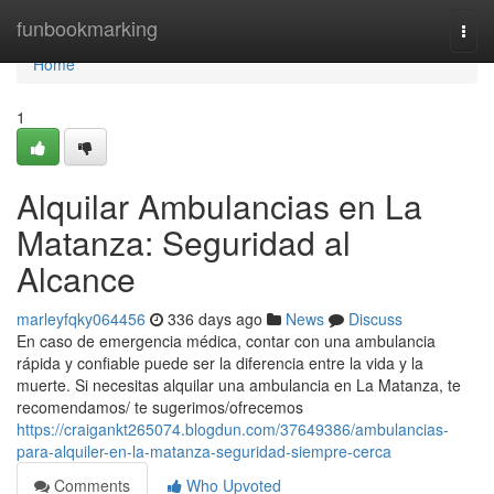
Home
funbookmarking
Togg
navi
Home
1
Alquilar Ambulancias en La
Matanza: Seguridad al
Alcance
marleyfqky064456
336 days ago
News
Discuss
En caso de emergencia médica, contar con una ambulancia
rápida y confiable puede ser la diferencia entre la vida y la
muerte. Si necesitas alquilar una ambulancia en La Matanza, te
recomendamos/ te sugerimos/ofrecemos
https://craigankt265074.blogdun.com/37649386/ambulancias-
para-alquiler-en-la-matanza-seguridad-siempre-cerca
Comments
Who Upvoted