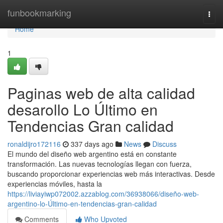
Home
funbookmarking
Togg
navi
Home
1
Paginas web de alta calidad
desarollo Lo Último en
Tendencias Gran calidad
ronaldijro172116
337 days ago
News
Discuss
El mundo del diseño web argentino está en constante
transformación. Las nuevas tecnologías llegan con fuerza,
buscando proporcionar experiencias web más interactivas. Desde
experiencias móviles, hasta la
https://liviayiwp072002.azzablog.com/36938066/diseño-web-
argentino-lo-Último-en-tendencias-gran-calidad
Comments
Who Upvoted