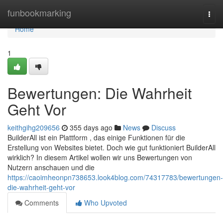
Home
funbookmarking
Togg
navi
Home
1
Bewertungen: Die Wahrheit
Geht Vor
keithgihg209656
355 days ago
News
Discuss
BuilderAll ist ein Plattform , das einige Funktionen für die
Erstellung von Websites bietet. Doch wie gut funktioniert BuilderAll
wirklich? In diesem Artikel wollen wir uns Bewertungen von
Nutzern anschauen und die
https://caoimheonpn738653.look4blog.com/74317783/bewertungen-
die-wahrheit-geht-vor
Comments
Who Upvoted