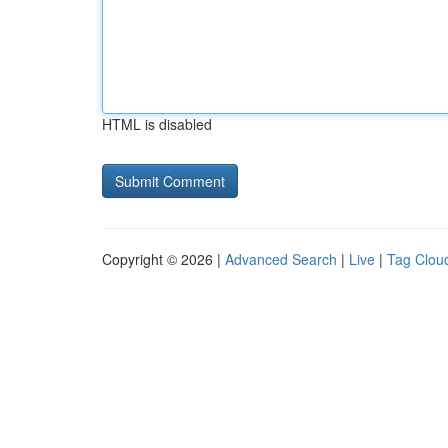
HTML is disabled
Copyright © 2026 |
Advanced Search
|
Live
|
Tag Clou