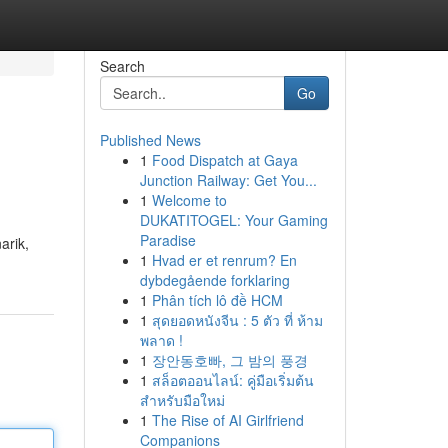
Search
Go
Published News
1
Food Dispatch at Gaya
Junction Railway: Get You...
1
Welcome to
DUKATITOGEL: Your Gaming
Paradise
arik,
1
Hvad er et renrum? En
dybdegående forklaring
1
Phân tích lô đề HCM
1
สุดยอดหนังจีน : 5 ตัว ที่ ห้าม
พลาด !
1
장안동호빠, 그 밤의 풍경
1
สล็อตออนไลน์: คู่มือเริ่มต้น
สำหรับมือใหม่
1
The Rise of AI Girlfriend
Companions