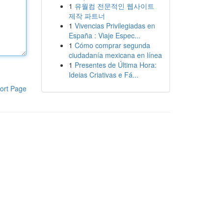
1
유월컴 전문적인 웹사이트
제작 파트너
1
Vivencias Privilegiadas en
España : Viaje Espec...
1
Cómo comprar segunda
ciudadanía mexicana en línea
1
Presentes de Última Hora:
Ideias Criativas e Fá...
ort Page