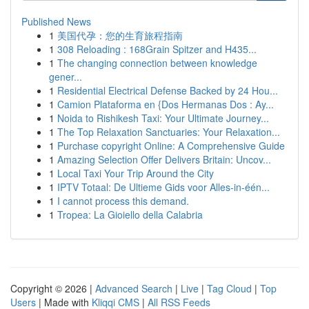
Published News
1
美国代孕：您的生育旅程指南
1
308 Reloading : 168Grain Spitzer and H435...
1
The changing connection between knowledge
gener...
1
Residential Electrical Defense Backed by 24 Hou...
1
Camion Plataforma en {Dos Hermanas Dos : Ay...
1
Noida to Rishikesh Taxi: Your Ultimate Journey...
1
The Top Relaxation Sanctuaries: Your Relaxation...
1
Purchase copyright Online: A Comprehensive Guide
1
Amazing Selection Offer Delivers Britain: Uncov...
1
Local Taxi Your Trip Around the City
1
IPTV Totaal: De Ultieme Gids voor Alles-in-één...
1
I cannot process this demand.
1
Tropea: La Gioiello della Calabria
Copyright © 2026 |
Advanced Search
|
Live
|
Tag Cloud
|
Top
Users
| Made with
Kliqqi CMS
|
All RSS Feeds