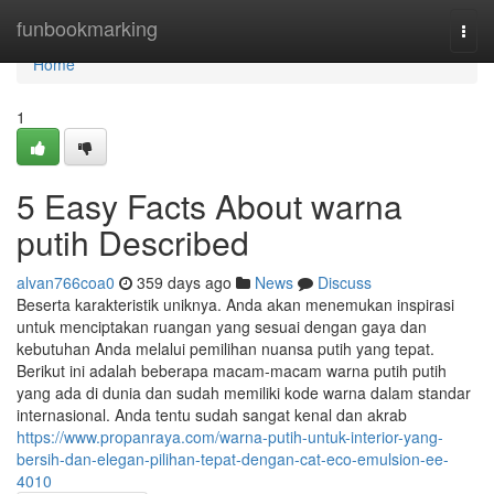
Home
funbookmarking
Togg
navi
Home
1
5 Easy Facts About warna
putih Described
alvan766coa0
359 days ago
News
Discuss
Beserta karakteristik uniknya. Anda akan menemukan inspirasi
untuk menciptakan ruangan yang sesuai dengan gaya dan
kebutuhan Anda melalui pemilihan nuansa putih yang tepat.
Berikut ini adalah beberapa macam-macam warna putih putih
yang ada di dunia dan sudah memiliki kode warna dalam standar
internasional. Anda tentu sudah sangat kenal dan akrab
https://www.propanraya.com/warna-putih-untuk-interior-yang-
bersih-dan-elegan-pilihan-tepat-dengan-cat-eco-emulsion-ee-
4010