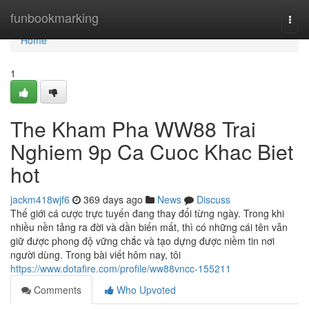
Home
funbookmarking
Togg
navi
Home
1
The Kham Pha WW88 Trai
Nghiem 9p Ca Cuoc Khac Biet
hot
jackm418wjf6
369 days ago
News
Discuss
Thế giới cá cược trực tuyến đang thay đổi từng ngày. Trong khi
nhiều nền tảng ra đời và dần biến mất, thì có những cái tên vẫn
giữ được phong độ vững chắc và tạo dựng được niềm tin nơi
người dùng. Trong bài viết hôm nay, tôi
https://www.dotafire.com/profile/ww88vncc-155211
Comments
Who Upvoted