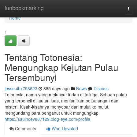
Home
funbookmarking
Togg
navi
Home
1
Tentang Totonesia:
Mengungkap Kejutan Pulau
Tersembunyi
jesseuibx793623
385 days ago
News
Discuss
Totonesia, nama yang meluncur indah di telinga. Sebuah pulau
yang terpencil di lautan luas, menjanjikan petualangan dan
misteri. Kisah-kisahnya menyebar dari mulut ke mulut,
mengundang para penganut untuk mengungkap
https://saulncev667129.blog-eye.com/profile
Comments
Who Upvoted