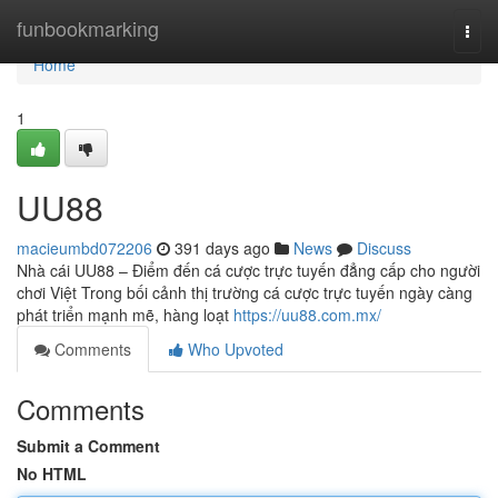
Home
funbookmarking
Togg
navi
Home
1
UU88
macieumbd072206
391 days ago
News
Discuss
Nhà cái UU88 – Điểm đến cá cược trực tuyến đẳng cấp cho người
chơi Việt Trong bối cảnh thị trường cá cược trực tuyến ngày càng
phát triển mạnh mẽ, hàng loạt
https://uu88.com.mx/
Comments
Who Upvoted
Comments
Submit a Comment
No HTML