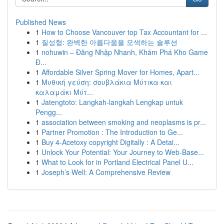
Published News
1
How to Choose Vancouver top Tax Accountant for ...
1
질성형: 완벽한 아름다움을 모색하는 솔루션
1
nohuwin – Đăng Nhập Nhanh, Khám Phá Kho Game
Đ...
1
Affordable Silver Spring Mover for Homes, Apart...
1
Μυθική γεύση: σουβλάκια Μύτικα και
καλαμάκι Μύτ...
1
Jatengtoto: Langkah-langkah Lengkap untuk
Pengg...
1
association between smoking and neoplasms is pr...
1
Partner Promotion : The Introduction to Ge...
1
Buy 4-Acetoxy copyright Digitally : A Detai...
1
Unlock Your Potential: Your Journey to Web-Base...
1
What to Look for in Portland Electrical Panel U...
1
Joseph’s Well: A Comprehensive Review