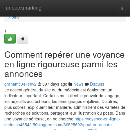
Home
funbookmarking
Togg
navi
Home
1
Comment repérer une voyance
en ligne rigoureuse parmi les
annonces
grahamc047env2
397 days ago
News
Discuss
Le accent général du site ou du médecin est également un
indicateur important. Certains multiplient le pouvoir de langage,
les adjectifs accrocheurs, les témoignages enjolivés. D’autres,
plus sobres, expliquent leur manière, administrent des variétés de
recherches de solutions, partagent leur illustration du poste. Dans
une voyance sérieuse, on ne cherche
https://voyance-en-ligne-
serieuse46542.59bloggers.com/36525692/peut-on-encore-