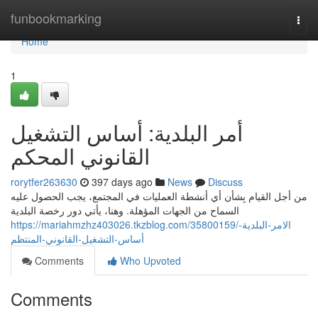
Home
funbookmarking
Togg
navi
Home
1
أمر البلدية: أساس التشغيل
القانوني المحكم
rorytfer263630
397 days ago
News
Discuss
من أجل القيام بِشأن أي أنشطة العمليات في المجتمع، يجب الحصول عليه
السماح من الجهات المؤهلة. وهنا، يأتي دور رخصة البلدية
https://mariahmzhz403026.tkzblog.com/35800159/الامر-البلدية-
أساس-التشغيل-القانوني-المنتظم
Comments
Who Upvoted
Comments