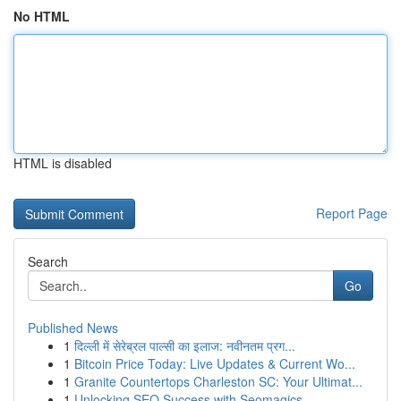
No HTML
HTML is disabled
Report Page
Search
Go
Published News
1
दिल्ली में सेरेब्रल पाल्सी का इलाज: नवीनतम प्रग...
1
Bitcoin Price Today: Live Updates & Current Wo...
1
Granite Countertops Charleston SC: Your Ultimat...
1
Unlocking SEO Success with Seomagics