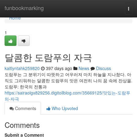
Home
funbookmarking
Togg
navi
Home
1
달콤한 도람푸의 자극
kaitlyntahk259820
397 days ago
News
Discuss
도람푸는 그 분위기이 따뜻하고 어우러져 마치 하늘을 지나쳤다. 아
직도 그리워하는 달콤한 도람푸의 맛은 여전히 나의 꿈 속에 잔상을.
도람푸: 한국의 전통과
https://sairaolgx829256.digitollblog.com/35669125/맛있는-도람푸
의-자극
Comments
Who Upvoted
Comments
Submit a Comment