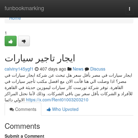
Home
funbookmarking
Togg
navi
Home
1
ايجار تاجير سيارات
calviny145ygf1
407 days ago
News
Discuss
ايجار سيارات في مصر بأقل سعر هل تبحث عن شركة ايجار سيارات في
مصر؟ اذا وصلت الي هنا فأنت الان مع افضل مكتب تأجير سيارات في
القاهرة. توفر شركة تورست كار سيارات ليموزين حديثة في القاهرة
للأفراد و الشركات بأقل سعر بين باقي الشركات. وذلك لأننا نحتل المراكز
الاولي دائما
https://x.com/Rent01003203210
Comments
Who Upvoted
Comments
Submit a Comment