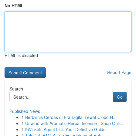
No HTML
HTML is disabled
Report Page
Search
Go
Published News
1
Berbisnis Cerdas di Era Digital Lewat Cloud H...
1
Unwind with Aromatic Herbal Incense - Shop Onli...
1
9Wickets Agent List: Your Definitive Guide
1
Tale TV IPTV: A Top Entertainment Hub