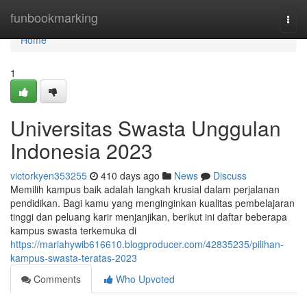
Home
funbookmarking
Togg
navi
Home
1
Universitas Swasta Unggulan
Indonesia 2023
victorkyen353255
410 days ago
News
Discuss
Memilih kampus baik adalah langkah krusial dalam perjalanan
pendidikan. Bagi kamu yang menginginkan kualitas pembelajaran
tinggi dan peluang karir menjanjikan, berikut ini daftar beberapa
kampus swasta terkemuka di
https://mariahywib616610.blogproducer.com/42835235/pilihan-
kampus-swasta-teratas-2023
Comments
Who Upvoted