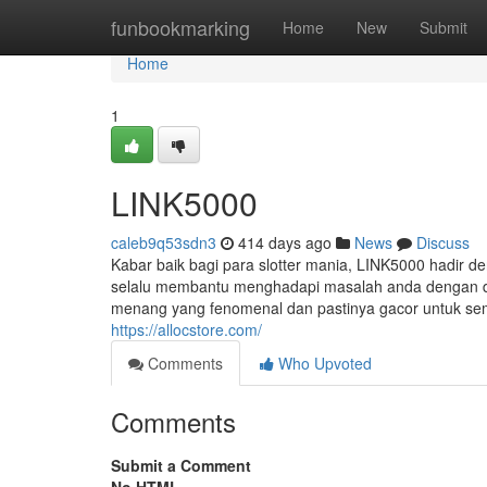
Home
funbookmarking
Home
New
Submit
Home
1
LINK5000
caleb9q53sdn3
414 days ago
News
Discuss
Kabar baik bagi para slotter mania, LINK5000 hadir 
selalu membantu menghadapi masalah anda dengan d
menang yang fenomenal dan pastinya gacor untuk sem
https://allocstore.com/
Comments
Who Upvoted
Comments
Submit a Comment