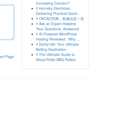
Increasing Concern?
1
Hornsby Electrician
Delivering Practical Soluti...
1
OKCAO官网：权威信息一览
1
Ask an Expert Helpline:
Your Questions, Answered
1
AI-Powered WordPress
Hosting Reviewed : Why ...
1
Derby168: Your Ultimate
Betting Destination
1
The Ultimate Guide to
ort Page
Wood Pellet BBQ Pellets