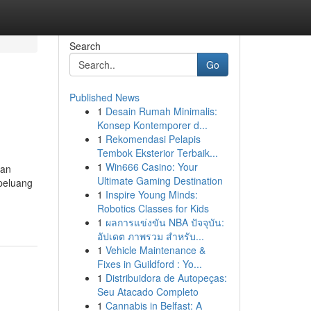
Search
Go
Published News
1
Desain Rumah Minimalis:
Konsep Kontemporer d...
1
Rekomendasi Pelapis
Tembok Eksterior Terbaik...
1
Win666 Casino: Your
kan
Ultimate Gaming Destination
peluang
1
Inspire Young Minds:
Robotics Classes for Kids
1
ผลการแข่งขัน NBA ปัจจุบัน:
อัปเดต ภาพรวม สำหรับ...
1
Vehicle Maintenance &
Fixes in Guildford : Yo...
1
Distribuidora de Autopeças:
Seu Atacado Completo
1
Cannabis in Belfast: A