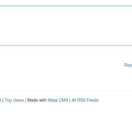
Rep
d
|
Top Users
| Made with
Kliqqi CMS
|
All RSS Feeds