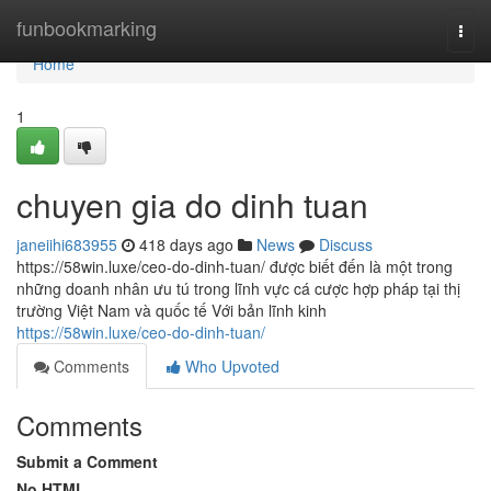
Home
funbookmarking
Togg
navi
Home
1
chuyen gia do dinh tuan
janeiihi683955
418 days ago
News
Discuss
https://58win.luxe/ceo-do-dinh-tuan/ được biết đến là một trong
những doanh nhân ưu tú trong lĩnh vực cá cược hợp pháp tại thị
trường Việt Nam và quốc tế Với bản lĩnh kinh
https://58win.luxe/ceo-do-dinh-tuan/
Comments
Who Upvoted
Comments
Submit a Comment
No HTML