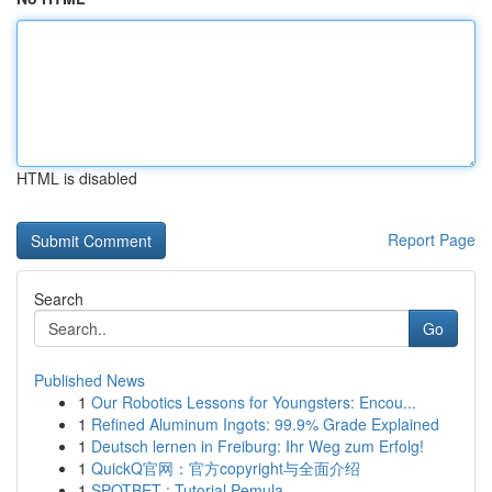
HTML is disabled
Report Page
Search
Go
Published News
1
Our Robotics Lessons for Youngsters: Encou...
1
Refined Aluminum Ingots: 99.9% Grade Explained
1
Deutsch lernen in Freiburg: Ihr Weg zum Erfolg!
1
QuickQ官网：官方copyright与全面介绍
1
SPOTBET : Tutorial Pemula