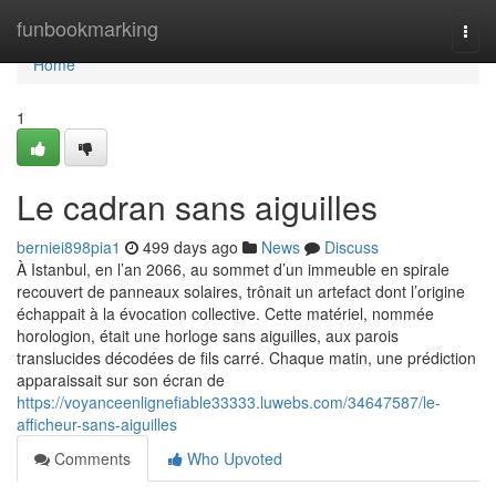
Home
funbookmarking
Togg
navi
Home
1
Le cadran sans aiguilles
berniei898pia1
499 days ago
News
Discuss
À Istanbul, en l’an 2066, au sommet d’un immeuble en spirale
recouvert de panneaux solaires, trônait un artefact dont l’origine
échappait à la évocation collective. Cette matériel, nommée
horologion, était une horloge sans aiguilles, aux parois
translucides décodées de fils carré. Chaque matin, une prédiction
apparaissait sur son écran de
https://voyanceenlignefiable33333.luwebs.com/34647587/le-
afficheur-sans-aiguilles
Comments
Who Upvoted