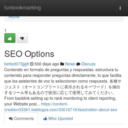
Home
funbookmarking
Togg
navi
Home
1
SEO Options
betted073jjg8
500 days ago
News
Discuss
Contenido en formato de preguntas y respuestas: estructura tu
contenido para responder preguntas directamente, lo que facilita
que los asistentes de voz lo seleccionen como respuesta. 各種サ
ジェスト（オートコンプリートに表示されるキーワード）を抽出
するツール等もあるので状況に応じて使用してみてください。
From backlink setting up to rank monitoring to client reporting,
your Website posi...
https://content-
creation33361.losblogos.com/33016716/fascination-about-seo
Comments
Who Upvoted