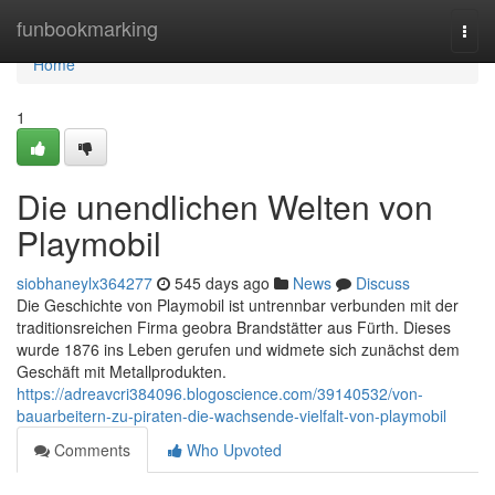
Home
funbookmarking
Togg
navi
Home
1
Die unendlichen Welten von
Playmobil
siobhaneylx364277
545 days ago
News
Discuss
Die Geschichte von Playmobil ist untrennbar verbunden mit der
traditionsreichen Firma geobra Brandstätter aus Fürth. Dieses
wurde 1876 ins Leben gerufen und widmete sich zunächst dem
Geschäft mit Metallprodukten.
https://adreavcri384096.blogoscience.com/39140532/von-
bauarbeitern-zu-piraten-die-wachsende-vielfalt-von-playmobil
Comments
Who Upvoted