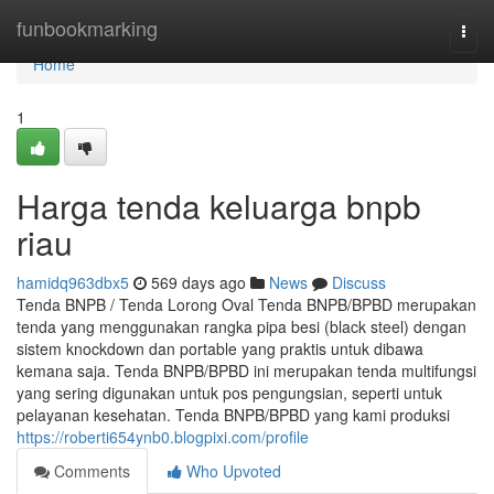
Home
funbookmarking
Togg
navi
Home
1
Harga tenda keluarga bnpb
riau
hamidq963dbx5
569 days ago
News
Discuss
Tenda BNPB / Tenda Lorong Oval Tenda BNPB/BPBD merupakan
tenda yang menggunakan rangka pipa besi (black steel) dengan
sistem knockdown dan portable yang praktis untuk dibawa
kemana saja. Tenda BNPB/BPBD ini merupakan tenda multifungsi
yang sering digunakan untuk pos pengungsian, seperti untuk
pelayanan kesehatan. Tenda BNPB/BPBD yang kami produksi
https://roberti654ynb0.blogpixi.com/profile
Comments
Who Upvoted