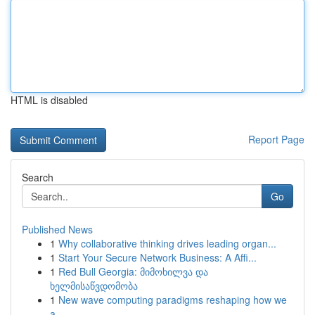
HTML is disabled
Report Page
Search
Go
Published News
1
Why collaborative thinking drives leading organ...
1
Start Your Secure Network Business: A Affi...
1
Red Bull Georgia: მიმოხილვა და
ხელმისაწვდომობა
1
New wave computing paradigms reshaping how we
a...